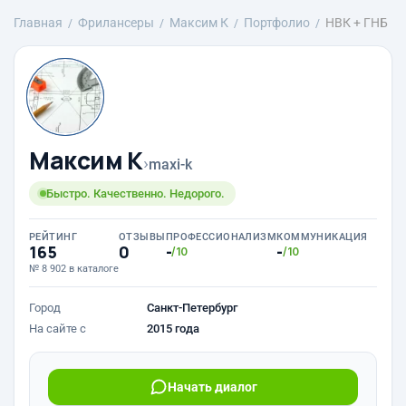
Главная
Фрилансеры
Максим К
Портфолио
НВК + ГНБ
Максим К
›
maxi-k
Быстро. Качественно. Недорого.
РЕЙТИНГ
ОТЗЫВЫ
ПРОФЕССИОНАЛИЗМ
КОММУНИКАЦИЯ
165
0
-
-
/10
/10
№ 8 902 в каталоге
Город
Санкт-Петербург
На сайте с
2015 года
Начать диалог