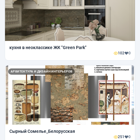
кухня в неоклассике ЖК "Green Park"
102
0
АРХИТЕКТУРА И ДИЗАЙН ИНТЕРЬЕРОВ
Сырный Сомелье_Белорусская
251
0