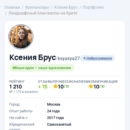
Главная
Фрилансеры
Ксения Брус
Портфолио
Ландшафтный план виллы на Крите
Ксения Брус
›
ksyasya27
Нейросаммари
Ваши идеи — наше вдохновение
РЕЙТИНГ
ОТЗЫВЫ
ПРОФЕССИОНАЛИЗМ
КОММУНИКАЦИЯ
1 210
15
10
10
/10
/10
№ 1 173 в каталоге
Город
Москва
Опыт работы
24 года
На сайте с
2017 года
Юридический
Самозанятый
статус