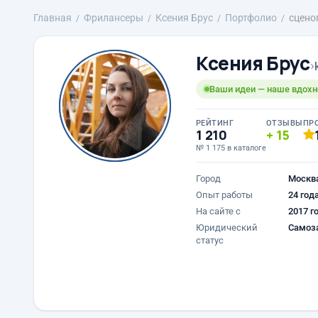
Главная
Фрилансеры
Ксения Брус
Портфолио
сцено
Ксения Брус
›
Ваши идеи — наше вдохн
РЕЙТИНГ
ОТЗЫВЫ
ПР
1 210
15
№ 1 175 в каталоге
Город
Москв
Опыт работы
24 год
На сайте с
2017 г
Юридический
Самоз
статус