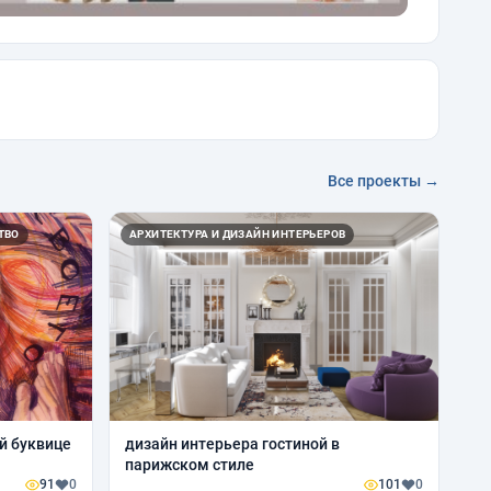
Все проекты →
ТВО
АРХИТЕКТУРА И ДИЗАЙН ИНТЕРЬЕРОВ
й буквице
дизайн интерьера гостиной в
парижском стиле
91
0
101
0