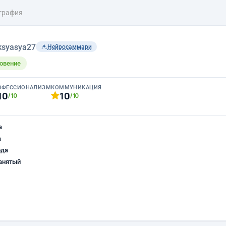
графия
ksyasya27
Нейросаммари
овение
ОФЕССИОНАЛИЗМ
КОММУНИКАЦИЯ
10
10
/10
/10
а
а
ода
анятый