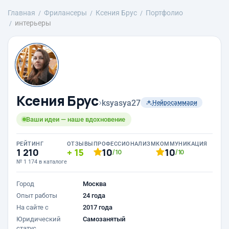
Главная
Фрилансеры
Ксения Брус
Портфолио
интерьеры
Ксения Брус
›
ksyasya27
Нейросаммари
Ваши идеи — наше вдохновение
РЕЙТИНГ
ОТЗЫВЫ
ПРОФЕССИОНАЛИЗМ
КОММУНИКАЦИЯ
1 210
15
10
10
/10
/10
№ 1 174 в каталоге
Город
Москва
Опыт работы
24 года
На сайте с
2017 года
Юридический
Самозанятый
статус