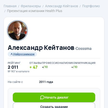
Главная
Фрилансеры
Александр Кейтанов
Портфолио
Презентация компании Health Plus
Александр Кейтанов
›
Cosssma
Нейросаммари
РЕЙТИНГ
ОТЗЫВЫ
ПРОФЕССИОНАЛИЗМ
КОММУНИКАЦИЯ
2 011
47
-
-
/10
/10
№ 907 в каталоге
На сайте с
2011 года
Начать диалог
Создать задание