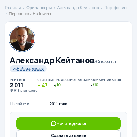
Главная
Фрилансеры
Александр Кейтанов
Портфолио
Персонажи Halloween
Александр Кейтанов
›
Cosssma
Нейросаммари
РЕЙТИНГ
ОТЗЫВЫ
ПРОФЕССИОНАЛИЗМ
КОММУНИКАЦИЯ
2 011
47
-
-
/10
/10
№ 918 в каталоге
На сайте с
2011 года
Начать диалог
Создать задание