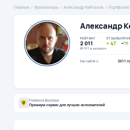
Главная
Фрилансеры
Александр Кейтанов
Портфолио
Александр К
РЕЙТИНГ
ОТЗЫВЫ
ПРО
2 011
47
-
/10
№ 911 в каталоге
На сайте с
2011 г
Freelance.Boutique
Премиум-сервис для лучших исполнителей