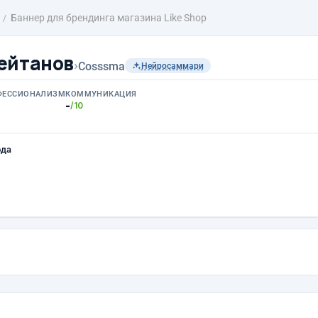
Баннер для брендинга магазина Like Shop
ейтанов
›
Cosssma
Нейросаммари
ФЕССИОНАЛИЗМ
КОММУНИКАЦИЯ
-
/10
ода