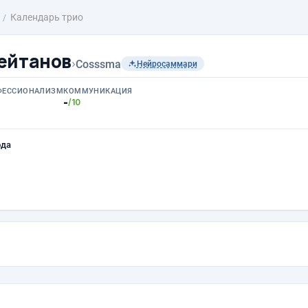
Календарь трио
ейтанов
›
Cosssma
Нейросаммари
ФЕССИОНАЛИЗМ
КОММУНИКАЦИЯ
-
/10
ода