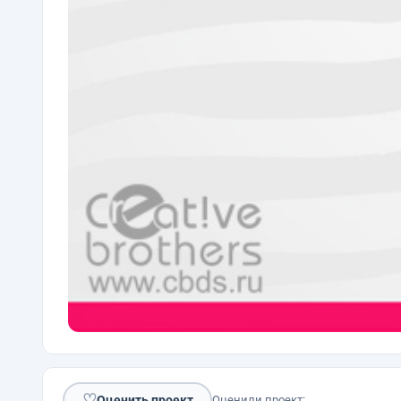
♡
Оценить проект
Оценили проект: