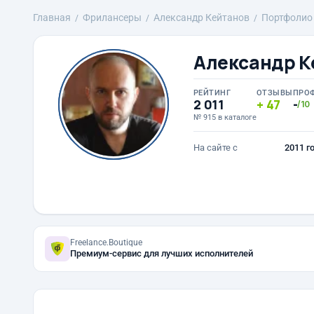
Главная
Фрилансеры
Александр Кейтанов
Портфолио
Александр К
РЕЙТИНГ
ОТЗЫВЫ
ПРО
2 011
47
-
/10
№ 915 в каталоге
На сайте с
2011 г
Freelance.Boutique
Премиум-сервис для лучших исполнителей