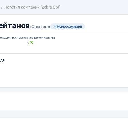
Логотип компании "Zebra Go!"
ейтанов
›
Cosssma
Нейросаммари
ФЕССИОНАЛИЗМ
КОММУНИКАЦИЯ
-
/10
ода