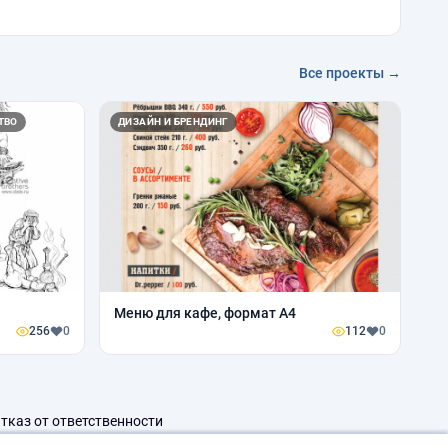
Все проекты →
ТВО
ДИЗАЙН И БРЕНДИНГ
Меню для кафе, формат А4
256
0
112
0
тказ от ответственности