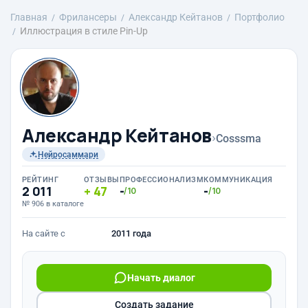
Главная
Фрилансеры
Александр Кейтанов
Портфолио
Иллюстрация в стиле Pin-Up
Александр Кейтанов
›
Cosssma
Нейросаммари
РЕЙТИНГ
ОТЗЫВЫ
ПРОФЕССИОНАЛИЗМ
КОММУНИКАЦИЯ
2 011
47
-
-
/10
/10
№ 906 в каталоге
На сайте с
2011 года
Начать диалог
Создать задание