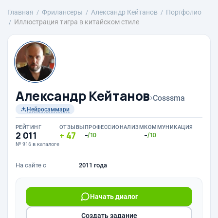
Главная
Фрилансеры
Александр Кейтанов
Портфолио
Иллюстрация тигра в китайском стиле
Александр Кейтанов
›
Cosssma
Нейросаммари
РЕЙТИНГ
ОТЗЫВЫ
ПРОФЕССИОНАЛИЗМ
КОММУНИКАЦИЯ
2 011
47
-
-
/10
/10
№ 916 в каталоге
На сайте с
2011 года
Начать диалог
Создать задание