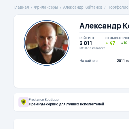
Главная
Фрилансеры
Александр Кейтанов
Портфолио
Александр К
РЕЙТИНГ
ОТЗЫВЫ
ПРО
2 011
47
-
/10
№ 907 в каталоге
На сайте с
2011 г
Freelance.Boutique
Премиум-сервис для лучших исполнителей