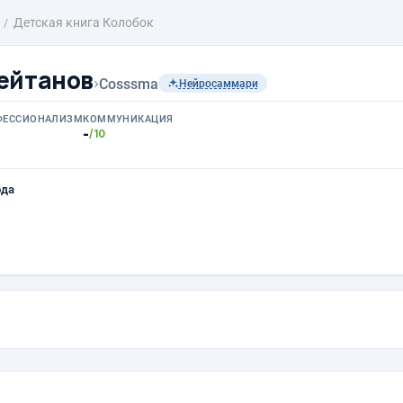
Детская книга Колобок
ейтанов
›
Cosssma
Нейросаммари
ФЕССИОНАЛИЗМ
КОММУНИКАЦИЯ
-
/10
ода