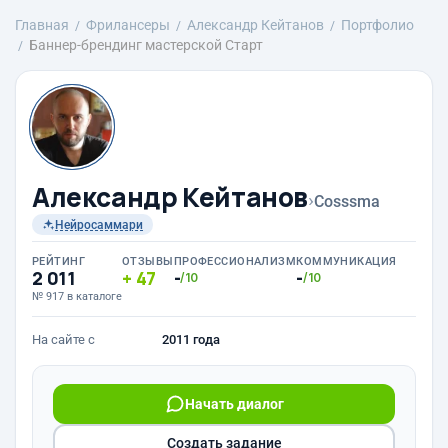
Главная
Фрилансеры
Александр Кейтанов
Портфолио
Баннер-брендинг мастерской Старт
Александр Кейтанов
›
Cosssma
Нейросаммари
РЕЙТИНГ
ОТЗЫВЫ
ПРОФЕССИОНАЛИЗМ
КОММУНИКАЦИЯ
2 011
47
-
-
/10
/10
№ 917 в каталоге
На сайте с
2011 года
Начать диалог
Создать задание