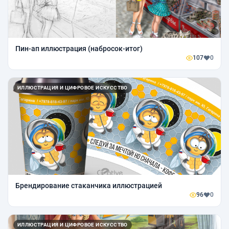
Пин-ап иллюстрация (набросок-итог)
107
0
ИЛЛЮСТРАЦИЯ И ЦИФРОВОЕ ИСКУССТВО
Брендирование стаканчика иллюстрацией
96
0
ИЛЛЮСТРАЦИЯ И ЦИФРОВОЕ ИСКУССТВО