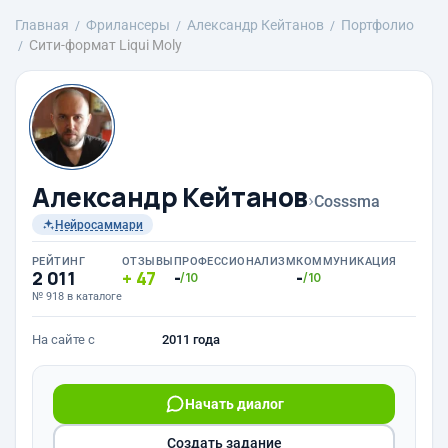
Главная
Фрилансеры
Александр Кейтанов
Портфолио
Сити-формат Liqui Moly
Александр Кейтанов
›
Cosssma
Нейросаммари
РЕЙТИНГ
ОТЗЫВЫ
ПРОФЕССИОНАЛИЗМ
КОММУНИКАЦИЯ
2 011
47
-
-
/10
/10
№ 918 в каталоге
На сайте с
2011 года
Начать диалог
Создать задание