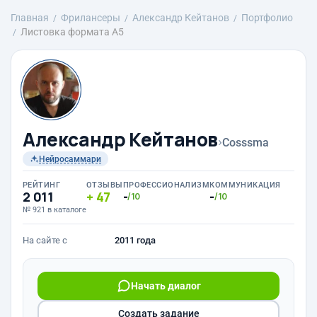
Главная
Фрилансеры
Александр Кейтанов
Портфолио
Листовка формата А5
Александр Кейтанов
›
Cosssma
Нейросаммари
РЕЙТИНГ
ОТЗЫВЫ
ПРОФЕССИОНАЛИЗМ
КОММУНИКАЦИЯ
2 011
47
-
-
/10
/10
№ 921 в каталоге
На сайте с
2011 года
Начать диалог
Создать задание