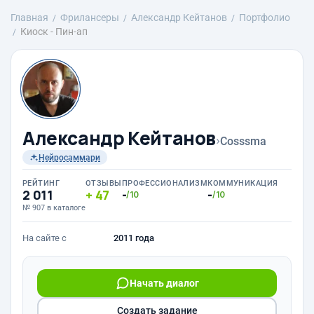
Главная
Фрилансеры
Александр Кейтанов
Портфолио
Киоск - Пин-ап
Александр Кейтанов
›
Cosssma
Нейросаммари
РЕЙТИНГ
ОТЗЫВЫ
ПРОФЕССИОНАЛИЗМ
КОММУНИКАЦИЯ
2 011
47
-
-
/10
/10
№ 907 в каталоге
На сайте с
2011 года
Начать диалог
Создать задание