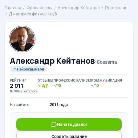
Главная
Фрилансеры
Александр Кейтанов
Портфолио
Джинджер фитнес клуб
Александр Кейтанов
›
Cosssma
Нейросаммари
РЕЙТИНГ
ОТЗЫВЫ
ПРОФЕССИОНАЛИЗМ
КОММУНИКАЦИЯ
2 011
47
-
-
/10
/10
№ 906 в каталоге
На сайте с
2011 года
Начать диалог
Создать задание