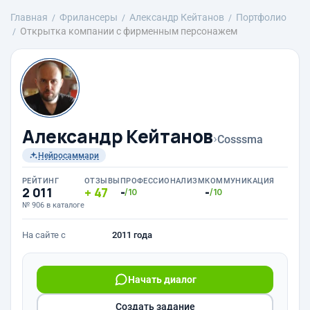
Главная
Фрилансеры
Александр Кейтанов
Портфолио
Открытка компании с фирменным персонажем
Александр Кейтанов
›
Cosssma
Нейросаммари
РЕЙТИНГ
ОТЗЫВЫ
ПРОФЕССИОНАЛИЗМ
КОММУНИКАЦИЯ
2 011
47
-
-
/10
/10
№ 906 в каталоге
На сайте с
2011 года
Начать диалог
Создать задание