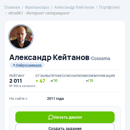
Главная
Фрилансеры
Александр Кейтанов
Портфолио
elmall61 - Интернет-гипермаркет
Александр Кейтанов
›
Cosssma
Нейросаммари
РЕЙТИНГ
ОТЗЫВЫ
ПРОФЕССИОНАЛИЗМ
КОММУНИКАЦИЯ
2 011
47
-
-
/10
/10
№ 906 в каталоге
На сайте с
2011 года
Начать диалог
Создать задание