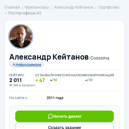
Главная
Фрилансеры
Александр Кейтанов
Портфолио
Постер-афиша А2
Александр Кейтанов
›
Cosssma
Нейросаммари
РЕЙТИНГ
ОТЗЫВЫ
ПРОФЕССИОНАЛИЗМ
КОММУНИКАЦИЯ
2 011
47
-
-
/10
/10
№ 906 в каталоге
На сайте с
2011 года
Начать диалог
Создать задание