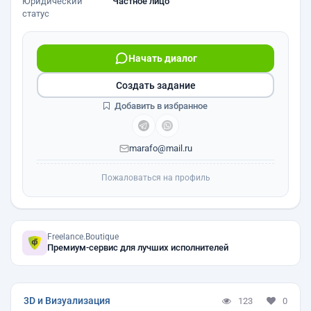
Юридический
Частное лицо
статус
Начать диалог
Создать задание
Добавить в избранное
marafo@mail.ru
Пожаловаться на профиль
Freelance.Boutique
Премиум-сервис для лучших исполнителей
3D и Визуализация
123
0