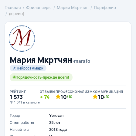
Главная
Фрилансеры
Mария Мкртчян
Портфолио
дерево)
Mария Мкртчян
›
marafo
Нейросаммари
Порядочность-прежде всего!
РЕЙТИНГ
ОТЗЫВЫ
ПРОФЕССИОНАЛИЗМ
КОММУНИКАЦИЯ
1 573
74
10
10
/10
/10
№ 1 041 в каталоге
Город
Yerevan
Опыт работы
25 лет
На сайте с
2013 года