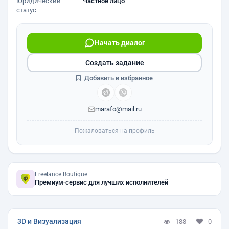
Юридический
Частное лицо
статус
Начать диалог
Создать задание
Добавить в избранное
marafo@mail.ru
Пожаловаться на профиль
Freelance.Boutique
Премиум-сервис для лучших исполнителей
3D и Визуализация
188
0