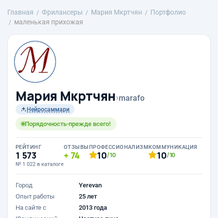
Главная
Фрилансеры
Mария Мкртчян
Портфолио
маленькая прихожая
Mария Мкртчян
›
marafo
Нейросаммари
Порядочность-прежде всего!
РЕЙТИНГ
ОТЗЫВЫ
ПРОФЕССИОНАЛИЗМ
КОММУНИКАЦИЯ
1 573
74
10
10
/10
/10
№ 1 022 в каталоге
Город
Yerevan
Опыт работы
25 лет
На сайте с
2013 года