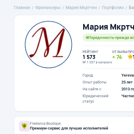
Главная
Фрилансеры
Mария Мкртчян
Портфолио
Ба
Mария Мкрт
Порядочность-прежде вс
РЕЙТИНГ
ОТЗЫВЫ
ПР
1 573
74
№ 1 037 в каталоге
Город
Yereva
Опыт работы
25 лет
На сайте с
2013 г
Юридический
Частно
статус
Freelance.Boutique
Премиум-сервис для лучших исполнителей