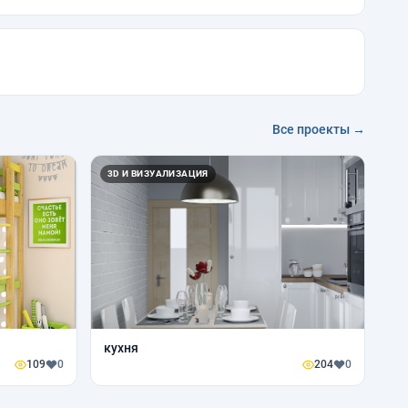
Все проекты →
3D И ВИЗУАЛИЗАЦИЯ
кухня
109
0
204
0