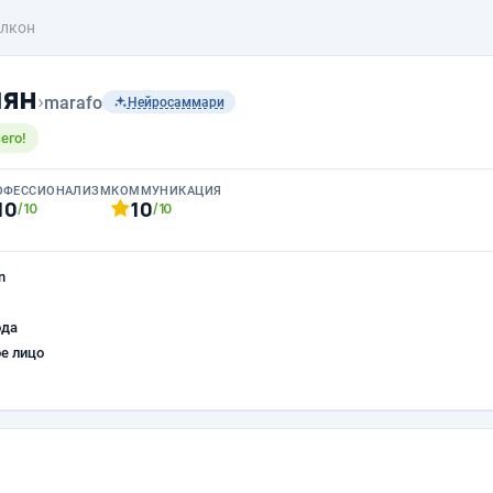
лкон
чян
›
marafo
Нейросаммари
его!
ОФЕССИОНАЛИЗМ
КОММУНИКАЦИЯ
10
10
/10
/10
n
ода
е лицо