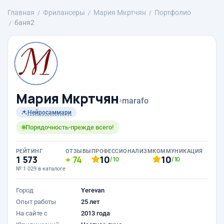
Главная
Фрилансеры
Mария Мкртчян
Портфолио
баня2
Mария Мкртчян
›
marafo
Нейросаммари
Порядочность-прежде всего!
РЕЙТИНГ
ОТЗЫВЫ
ПРОФЕССИОНАЛИЗМ
КОММУНИКАЦИЯ
1 573
74
10
10
/10
/10
№ 1 029 в каталоге
Город
Yerevan
Опыт работы
25 лет
На сайте с
2013 года