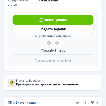
Юридический
Частное лицо
статус
Начать диалог
Создать задание
Добавить в избранное
marafo@mail.ru
Пожаловаться на профиль
Freelance.Boutique
Премиум-сервис для лучших исполнителей
3D и Визуализация
111
0