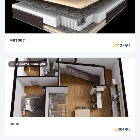
матрас
127
1
3D И ВИЗУАЛИЗАЦИЯ
план
304
0