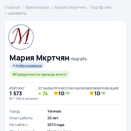
Главная
Фрилансеры
Mария Мкртчян
Портфолио
шахматы
Mария Мкртчян
›
marafo
Нейросаммари
Порядочность-прежде всего!
РЕЙТИНГ
ОТЗЫВЫ
ПРОФЕССИОНАЛИЗМ
КОММУНИКАЦИЯ
1 573
74
10
10
/10
/10
№ 1 030 в каталоге
Город
Yerevan
Опыт работы
25 лет
На сайте с
2013 года