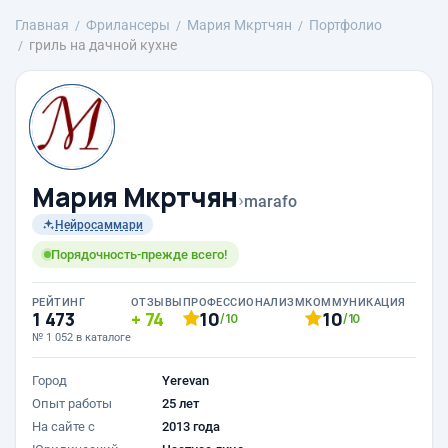
Главная
Фрилансеры
Mария Мкртчян
Портфолио
гриль на дачной кухне
Mария Мкртчян
›
marafo
Нейросаммари
Порядочность-прежде всего!
РЕЙТИНГ
ОТЗЫВЫ
ПРОФЕССИОНАЛИЗМ
КОММУНИКАЦИЯ
1 473
74
10
10
/10
/10
№ 1 052 в каталоге
Город
Yerevan
Опыт работы
25 лет
На сайте с
2013 года