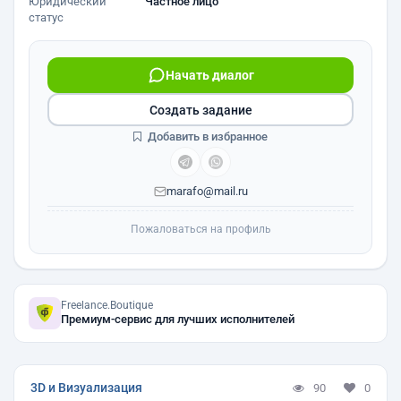
Юридический
Частное лицо
статус
Начать диалог
Создать задание
Добавить в избранное
marafo@mail.ru
Пожаловаться на профиль
Freelance.Boutique
Премиум-сервис для лучших исполнителей
3D и Визуализация
90
0