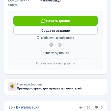
Юридический
Частное лицо
статус
Начать диалог
Создать задание
Добавить в избранное
marafo@mail.ru
Пожаловаться на профиль
Freelance.Boutique
Премиум-сервис для лучших исполнителей
3D и Визуализация
196
0