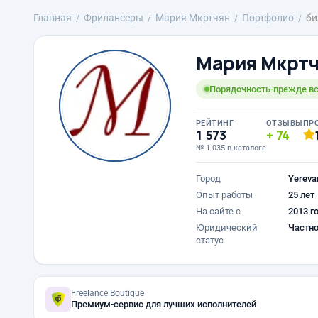
Главная
Фрилансеры
Mария Мкртчян
Портфолио
би
Mария Мкрт
Порядочность-прежде вс
РЕЙТИНГ
ОТЗЫВЫ
ПР
1 573
74
№ 1 035 в каталоге
Город
Yereva
Опыт работы
25 лет
На сайте с
2013 г
Юридический
Частно
статус
Freelance.Boutique
Премиум-сервис для лучших исполнителей