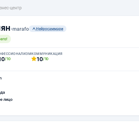
знес-центр
чян
›
marafo
Нейросаммари
его!
ОФЕССИОНАЛИЗМ
КОММУНИКАЦИЯ
10
10
/10
/10
n
ода
е лицо