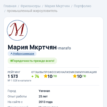
Главная
Фрилансеры
Mария Мкртчян
Портфолио
промышленный жироуловитель
Mария Мкртчян
›
marafo
Нейросаммари
Порядочность-прежде всего!
РЕЙТИНГ
ОТЗЫВЫ
ПРОФЕССИОНАЛИЗМ
КОММУНИКАЦИЯ
1 573
74
10
10
/10
/10
№ 1 028 в каталоге
Город
Yerevan
Опыт работы
25 лет
На сайте с
2013 года