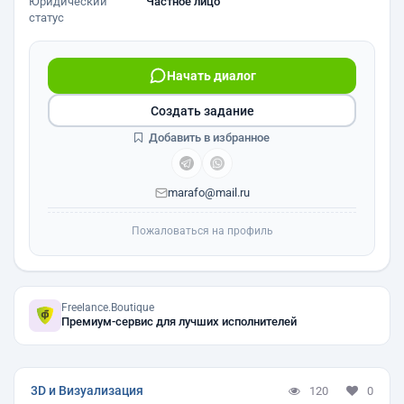
Юридический
Частное лицо
статус
Начать диалог
Создать задание
Добавить в избранное
marafo@mail.ru
Пожаловаться на профиль
Freelance.Boutique
Премиум-сервис для лучших исполнителей
3D и Визуализация
120
0