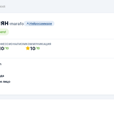
хня
чян
›
marafo
Нейросаммари
его!
ОФЕССИОНАЛИЗМ
КОММУНИКАЦИЯ
10
10
/10
/10
n
ода
е лицо