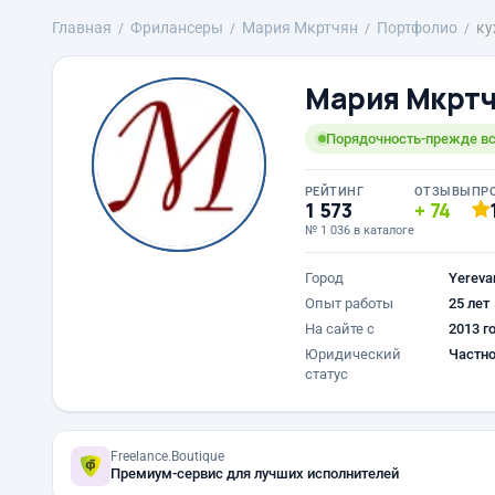
Главная
Фрилансеры
Mария Мкртчян
Портфолио
ку
Mария Мкрт
Порядочность-прежде вс
РЕЙТИНГ
ОТЗЫВЫ
ПР
1 573
74
№ 1 036 в каталоге
Город
Yereva
Опыт работы
25 лет
На сайте с
2013 г
Юридический
Частно
статус
Freelance.Boutique
Премиум-сервис для лучших исполнителей