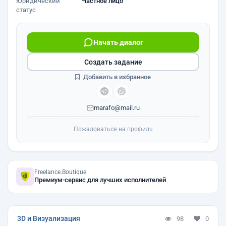
Юридический
Частное лицо
статус
Начать диалог
Создать задание
Добавить в избранное
marafo@mail.ru
Пожаловаться на профиль
Freelance.Boutique
Премиум-сервис для лучших исполнителей
3D и Визуализация
98
0