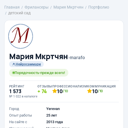
Главная
Фрилансеры
Mария Мкртчян
Портфолио
детский сад
Mария Мкртчян
›
marafo
Нейросаммари
Порядочность-прежде всего!
РЕЙТИНГ
ОТЗЫВЫ
ПРОФЕССИОНАЛИЗМ
КОММУНИКАЦИЯ
1 573
74
10
10
/10
/10
№ 1 022 в каталоге
Город
Yerevan
Опыт работы
25 лет
На сайте с
2013 года