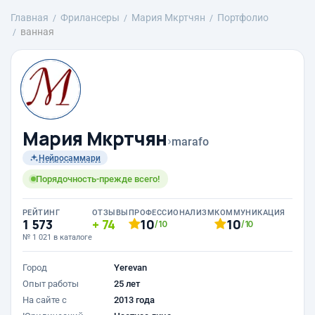
Главная
Фрилансеры
Mария Мкртчян
Портфолио
ванная
Mария Мкртчян
›
marafo
Нейросаммари
Порядочность-прежде всего!
РЕЙТИНГ
ОТЗЫВЫ
ПРОФЕССИОНАЛИЗМ
КОММУНИКАЦИЯ
1 573
74
10
10
/10
/10
№ 1 021 в каталоге
Город
Yerevan
Опыт работы
25 лет
На сайте с
2013 года