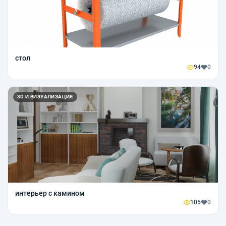
стол
94
0
3D И ВИЗУАЛИЗАЦИЯ
интерьер с камином
105
0