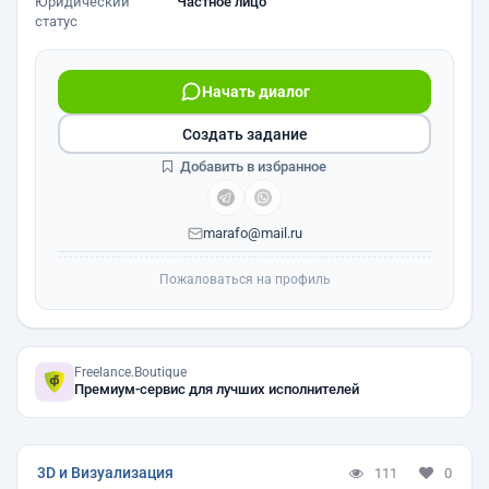
Юридический
Частное лицо
статус
Начать диалог
Создать задание
Добавить в избранное
marafo@mail.ru
Пожаловаться на профиль
Freelance.Boutique
Премиум-сервис для лучших исполнителей
3D и Визуализация
111
0