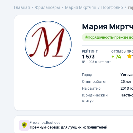
Главная
Фрилансеры
Mария Мкртчян
Портфолио
га
Mария Мкрт
Порядочность-прежде вс
РЕЙТИНГ
ОТЗЫВЫ
ПР
1 573
74
№ 1 028 в каталоге
Город
Yereva
Опыт работы
25 лет
На сайте с
2013 г
Юридический
Частно
статус
Freelance.Boutique
Премиум-сервис для лучших исполнителей