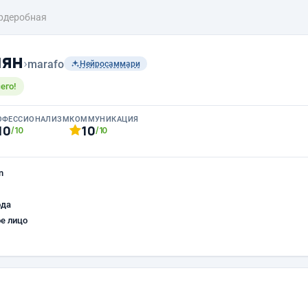
рдеробная
чян
›
marafo
Нейросаммари
его!
ОФЕССИОНАЛИЗМ
КОММУНИКАЦИЯ
10
10
/10
/10
n
ода
е лицо