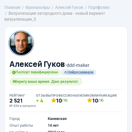
Главная
Фрилансеры
Алексей Гуков
Портфолио
Визуализация загородного дома - новый вариант
визуализации_3
Алексей Гуков
›
ddd-maker
Паспорт верифицирован
Нейросаммари
Берегу ваше время. Даю результат.
РЕЙТИНГ
ОТЗЫВЫ
ПРОФЕССИОНАЛИЗМ
КОММУНИКАЦИЯ
2 521
4
10
10
/10
/10
№ 834 в каталоге
Город
Каневская
Опыт работы
14 лет