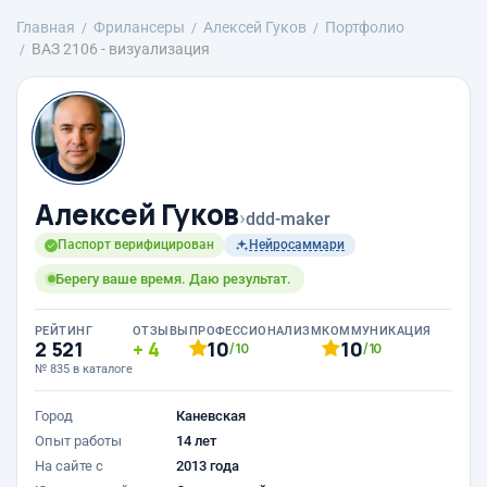
Главная
Фрилансеры
Алексей Гуков
Портфолио
ВАЗ 2106 - визуализация
Алексей Гуков
›
ddd-maker
Паспорт верифицирован
Нейросаммари
Берегу ваше время. Даю результат.
РЕЙТИНГ
ОТЗЫВЫ
ПРОФЕССИОНАЛИЗМ
КОММУНИКАЦИЯ
2 521
4
10
10
/10
/10
№ 835 в каталоге
Город
Каневская
Опыт работы
14 лет
На сайте с
2013 года