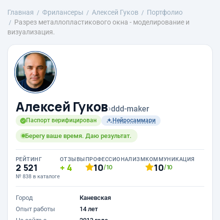
Главная
Фрилансеры
Алексей Гуков
Портфолио
Разрез металлопластикового окна - моделирование и
визуализация.
Алексей Гуков
›
ddd-maker
Паспорт верифицирован
Нейросаммари
Берегу ваше время. Даю результат.
РЕЙТИНГ
ОТЗЫВЫ
ПРОФЕССИОНАЛИЗМ
КОММУНИКАЦИЯ
2 521
4
10
10
/10
/10
№ 838 в каталоге
Город
Каневская
Опыт работы
14 лет