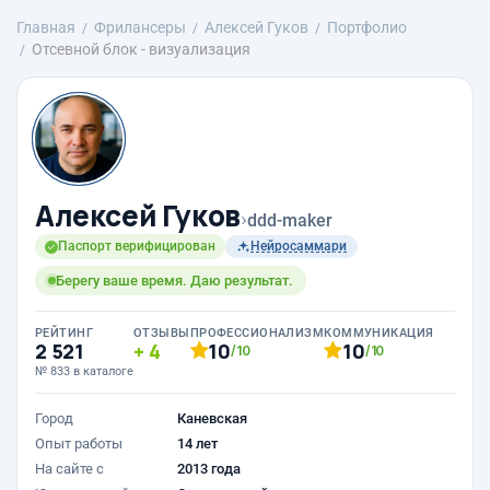
Главная
Фрилансеры
Алексей Гуков
Портфолио
Отсевной блок - визуализация
Алексей Гуков
›
ddd-maker
Паспорт верифицирован
Нейросаммари
Берегу ваше время. Даю результат.
РЕЙТИНГ
ОТЗЫВЫ
ПРОФЕССИОНАЛИЗМ
КОММУНИКАЦИЯ
2 521
4
10
10
/10
/10
№ 833 в каталоге
Город
Каневская
Опыт работы
14 лет
На сайте с
2013 года