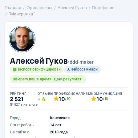
Главная
Фрилансеры
Алексей Гуков
Портфолио
"Минералка"
Алексей Гуков
›
ddd-maker
Паспорт верифицирован
Нейросаммари
Берегу ваше время. Даю результат.
РЕЙТИНГ
ОТЗЫВЫ
ПРОФЕССИОНАЛИЗМ
КОММУНИКАЦИЯ
2 521
4
10
10
/10
/10
№ 827 в каталоге
Город
Каневская
Опыт работы
14 лет
На сайте с
2013 года