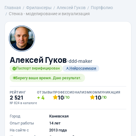
Главная
Фрилансеры
Алексей Гуков
Портфолио
Стенка - моделирование и визуализация
Алексей Гуков
›
ddd-maker
Паспорт верифицирован
Нейросаммари
Берегу ваше время. Даю результат.
РЕЙТИНГ
ОТЗЫВЫ
ПРОФЕССИОНАЛИЗМ
КОММУНИКАЦИЯ
2 521
4
10
10
/10
/10
№ 824 в каталоге
Город
Каневская
Опыт работы
14 лет
На сайте с
2013 года