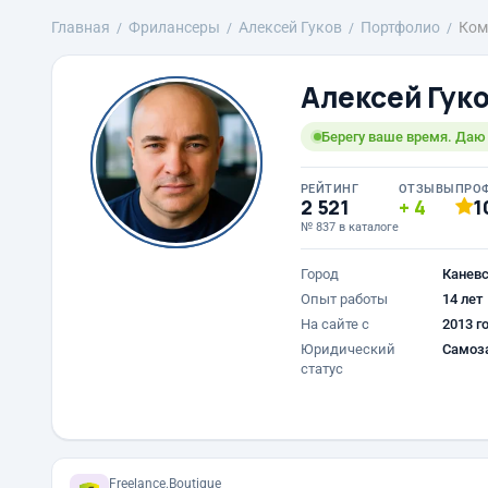
Главная
Фрилансеры
Алексей Гуков
Портфолио
Ком
Алексей Гук
Берегу ваше время. Даю 
РЕЙТИНГ
ОТЗЫВЫ
ПРО
2 521
4
1
№ 837 в каталоге
Город
Канев
Опыт работы
14 лет
На сайте с
2013 г
Юридический
Самоз
статус
Freelance.Boutique