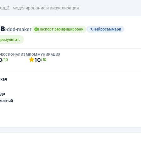
од_2 - моделирование и визуализация
ов
›
ddd-maker
Паспорт верифицирован
Нейросаммари
результат.
ФЕССИОНАЛИЗМ
КОММУНИКАЦИЯ
0
10
/10
/10
ская
ода
анятый