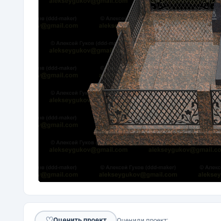
♡
Оценить проект
Оценили проект: