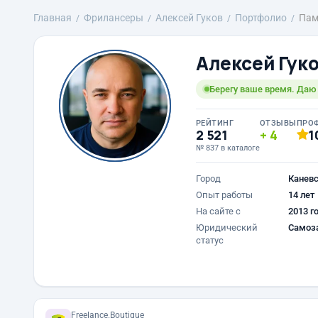
Главная
Фрилансеры
Алексей Гуков
Портфолио
Пам
Алексей Гук
Берегу ваше время. Даю 
РЕЙТИНГ
ОТЗЫВЫ
ПРО
2 521
4
1
№ 837 в каталоге
Город
Канев
Опыт работы
14 лет
На сайте с
2013 г
Юридический
Самоз
статус
Freelance.Boutique