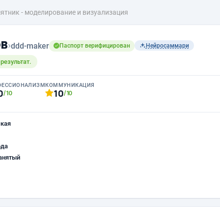
ятник - моделирование и визуализация
ов
›
ddd-maker
Паспорт верифицирован
Нейросаммари
результат.
ФЕССИОНАЛИЗМ
КОММУНИКАЦИЯ
0
10
/10
/10
ская
ода
анятый