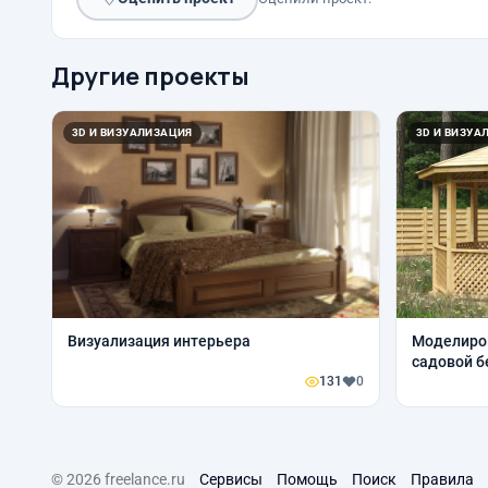
Другие проекты
3D И ВИЗУАЛИЗАЦИЯ
3D И ВИЗУА
Визуализация интерьера
Моделиров
садовой б
131
0
© 2026 freelance.ru
Сервисы
Помощь
Поиск
Правила