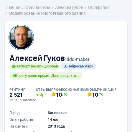
Главная
Фрилансеры
Алексей Гуков
Портфолио
Моделирование многоэтажного здания
Алексей Гуков
›
ddd-maker
Паспорт верифицирован
Нейросаммари
Берегу ваше время. Даю результат.
РЕЙТИНГ
ОТЗЫВЫ
ПРОФЕССИОНАЛИЗМ
КОММУНИКАЦИЯ
2 521
4
10
10
/10
/10
№ 831 в каталоге
Город
Каневская
Опыт работы
14 лет
На сайте с
2013 года