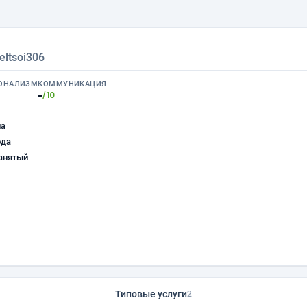
eltsoi306
ОНАЛИЗМ
КОММУНИКАЦИЯ
-
/10
на
ода
анятый
Типовые услуги
2