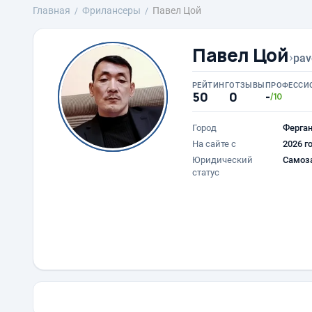
Главная
Фрилансеры
Павел Цой
Павел Цой
›
pav
РЕЙТИНГ
ОТЗЫВЫ
ПРОФЕССИ
50
0
-
/10
Город
Ферга
На сайте с
2026 г
Юридический
Самоз
статус