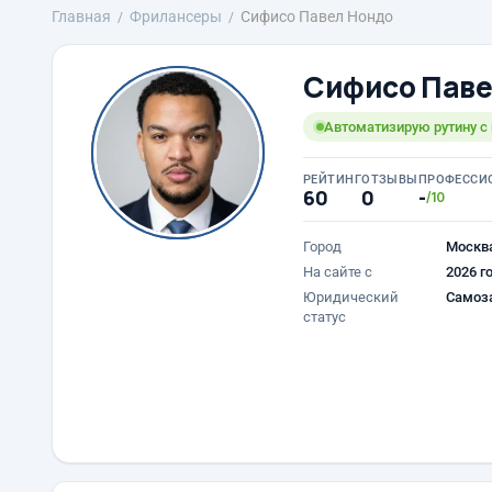
Главная
Фрилансеры
Сифисо Павел Нондо
Сифисо Паве
Автоматизирую рутину с
РЕЙТИНГ
ОТЗЫВЫ
ПРОФЕССИ
60
0
-
/10
Город
Москв
На сайте с
2026 г
Юридический
Самоз
статус