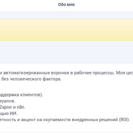
Обо мне
и автоматизированные воронки в рабочие процессы. Моя цель
, без человеческого фактора.
поддержка клиентов).
зуалов.
apier и n8n.
ощью ИИ.
етность и акцент на окупаемости внедренных решений (ROI).