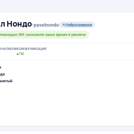
л Нондо
›
pavelnondo
Нейросаммари
 помощью ИИ: экономлю ваше время и увеличи
ОНАЛИЗМ
КОММУНИКАЦИЯ
-
/10
а
ода
анятый