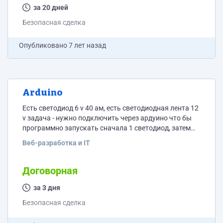
файлы – ok, err (Описание ошибки) 4. Слушает...
за 20 дней
Безопасная сделка
Опубликовано
7 лет назад
Arduino
Есть светодиод 6 v 40 ам, есть светодиодная лента 12
v задача - нужно подключить через ардуино что бы
программно запускать сначала 1 светодиод, затем
его гасить и запускать светодиодную лента. С
Веб-разработка и IT
программирование проблем не возникает, а вот как
это все подключить - тут нужна помощь. Светодиод:
https://www.aliexpress.com/snapshot/0.html?
Договорная
spm=a2g0s.9042647.0.0.489533edAMJ3hk&orderId=9783348
Нужна помощь в реализации - можно просто
за 3 дня
консультирование, что и как нужно сделать. Что
Безопасная сделка
купить. Можно...