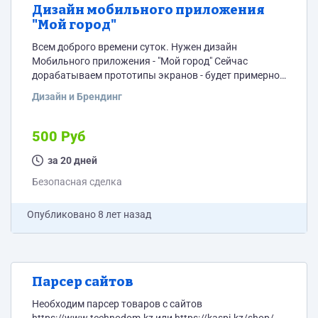
Дизайн мобильного приложения
"Мой город"
Всем доброго времени суток. Нужен дизайн
Мобильного приложения - "Мой город" Сейчас
дорабатываем прототипы экранов - будет примерно
около 20 экранов. (Экраны прикрепил) Так же можно
Дизайн и Брендинг
посмотреть по образцу -
https://play.google.com/store/apps/details?
id=ru.moygorod.taraz Нужны примерные сроки и
500 Руб
стоимость. Работа только по безопасной сделке!!!
Рассматриваю предложения, кто ответит сколько
за 20 дней
будет 2 + 2 + 1 = ?
Безопасная сделка
Опубликовано
8 лет назад
Парсер сайтов
Необходим парсер товаров с сайтов