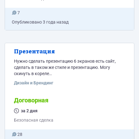
%D0%BC%D0%B0%D0%BA%D0%B5%D1%82-
%D0%B7%D0%B0%D0%B4%D0%B0%D0%BD%D0%B8%D1%8F?
7
type=design&node-
id=0%3A1&mode=design&t=3KOD8wAYyw4dh9nW-1
Опубликовано
3 года назад
Презентация
Нужно сделать презентацию 6 экранов есть сайт,
сделать в таком же стиле и презентацию. Могу
скинуть в кореле
https://disk.yandex.ru/d/h_Y8lslvo1dCCw скидываю
Дизайн и Брендинг
экраны Срок и цена? только безопасная сделка
сколько будет 2 + 3 ? вопрос от спама.
Договорная
за 2 дня
Безопасная сделка
28