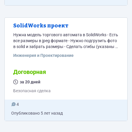
SolidWorks проект
Нужна модель торгового автомата в SolidWorks - Есть
все размеры в jpeg формате - Нужно подгрузить фото
в solid и забрать размеры - Сделать сгибы (указаны в
jpeg как осевые линии) - Произвести сборку
Инженерия и Проектирование
(Предоставлю видео всех деталей – в какую сторону
гнуть и какой угол сгиба, в основном все будут 90
градусов) Как пример прикладываю одну стенку в
Договорная
solid и её же сделал...
за 20 дней
Безопасная сделка
4
Опубликовано
5 лет назад