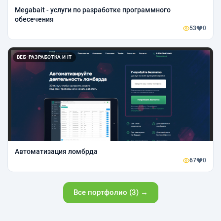
Megabait - услуги по разработке программного
обесечения
53
0
ВЕБ-РАЗРАБОТКА И IT
Автоматизация ломбрда
67
0
Все портфолио (3) →