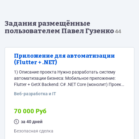
Задания размещённые
пользователем Павел Гузенко
44
Приложение для автоматизации
(Flutter + .NET)
1) Описание проекта Нужно разработать систему
автоматизации бизнеса: Мобильное приложение:
Flutter + GetX Backend: C# .NET Core (монолит) Проект
большой: около 60 экранов, большинство
Веб-разработка и IT
однотипные (CRUD: списки/деталка/создание/
редактирование). 2) Дизайн и макеты Все экраны
готовы в Figma Дизайн утверждён, менять
70 000 Руб
минимально Передам ссылку на Figma после выбора
исполнителя 3) Модули (примерно) Пользователи /
за 40 дней
роли / права доступа Справочники (разные
Безопасная сделка
сущности) Кассы и отделения Производство и...