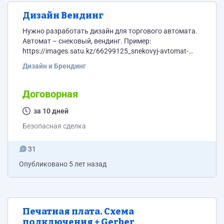
Дизайн Вендинг
Нужно разработать дизайн для торгового автомата.
Автомат – снековый, вендинг. Пример:
https://images.satu.kz/66299125_snekovyj-avtomat-
foodbox.jpg (Unicum foobox lift) Будет выдавать
Дизайн и Брендинг
продукты: Напитки, чипсы, шоколадки и т.д. После
готового дизайна – отдаю в полиграфию для печати
на пленки и дальше обклейка терминала. (с феном).
Договорная
Размеры автомата: Размеры автомата: - Высота 1 м
83 см - Ширина 1 м - Глубина 80 см (Более точные
за 10 дней
размеры могу предоставить при...
Безопасная сделка
31
Опубликовано
5 лет назад
Печатная плата. Схема
подключения + Gerber