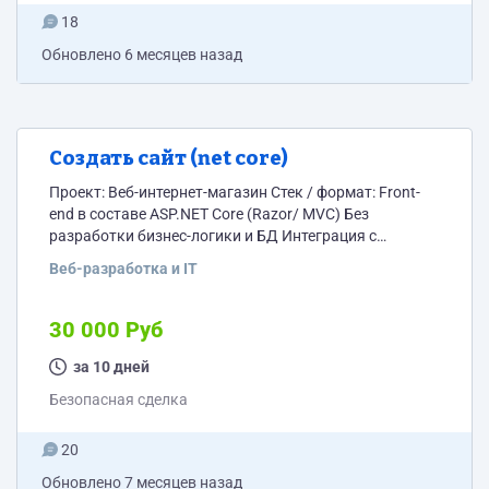
18
Обновлено
6 месяцев назад
Создать сайт (net core)
Проект: Веб-интернет-магазин Стек / формат: Front-
end в составе ASP.NET Core (Razor/ MVC) Без
разработки бизнес-логики и БД Интеграция с
существующим API/сервисами (эндпоинты
Веб-разработка и IT
предоставим) Проект — монолит, только слой
представления Дизайн: Figma (экраны уже есть):
https://www.figma.com/design/mvKpjuO4RGr00ANMuW0TPX/
30 000 Руб
Сайт-тех-задание?node-id=902-
5746&t=81LnpwWTCOmZEIk7-1 Источник логики: Есть
за 10 дней
мобильное приложение на Flutter. Задача — перенести
Безопасная сделка
функционал и UX в веб. По идее можно взять
исходники приложения на flutter и перенести с по
20
мощью ИИ....
Обновлено
7 месяцев назад