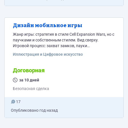
Дизайн мобильное игры
Жанр игры: стратегия в стиле Cell Expansion Wars, но с
паучками и собственным стилем. Вид сверху.
Игровой процесс: захват замков, пауки
перемещаются по линиям, юниты не заменяем — они
Иллюстрация и Цифровое искусство
уже готовы. Цель Разработать новый визуальный
стиль для игры: общий стиль интерфейса, фон игры и
уровней, все элементы UI (кнопки, иконки, окна,
Договорная
панели и т.д.). Важно: юниты (пауки) остаются без
за 10 дней
изменений. Необходимо отрисовать: Примерно 30...
Безопасная сделка
17
Опубликовано
год назад