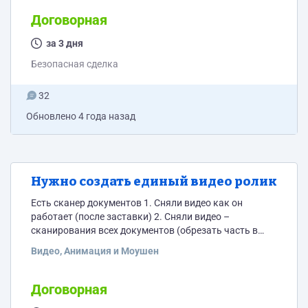
Hours-Self-Service-Combo-Snack-Drink-Touch-Screen-
Vending-Machine.html (Это единственное что нашел)
Договорная
Состоит из 2х экранов: Вот некий каркас:
https://disk.yandex.ru/i/dy1Ku87lScik3A Нужен
за 3 дня
красивый дизайн. (Размеры циферблата и т.д. ставил
Безопасная сделка
примерные - сам) Можно просто в jpeg или в любом
удобном для вас формате. Будет верстка...
32
Обновлено
4 года назад
Нужно создать единый видео ролик
Есть сканер документов 1. Сняли видео как он
работает (после заставки) 2. Сняли видео –
сканирования всех документов (обрезать часть в
середине – скажу с какой и по какую секунду) 3.
Видео, Анимация и Моушен
Сняли видео ручного заполнения 2 и 3 надо
разделить на 2 экрана и поставить 2 таймера (слева
и справа). (показать на сколько быстро по времени
Договорная
работает сканер и ускорить видео до 20 секунд...