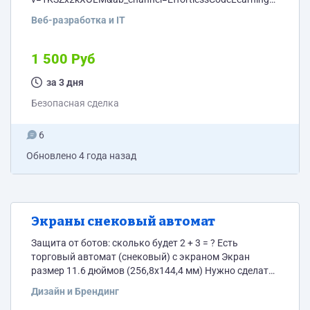
Требуется создать библиотеку на JS Функции: -
Веб-разработка и IT
Часовой формат: Указывается в свойстве
Is24HrFormat: true or false, изначально false 12
часовой формат с выбором AM и PM 24 часовой
1 500 Руб
формат - Анимация, при передвижении скролла
происходит плавное смещение анимации - Картинки
за 3 дня
должны быть вшиты в библиотеку, вроде формат svg.
Безопасная сделка
Картинки должны отличаться от аналога - Скролл
поделен на 24...
6
Обновлено
4 года назад
Экраны снековый автомат
Защита от ботов: сколько будет 2 + 3 = ? Есть
торговый автомат (снековый) с экраном Экран
размер 11.6 дюймов (256,8x144,4 мм) Нужно сделать
дазайн по примеру: https://tcnvending.en.made-in-
Дизайн и Брендинг
china.com/product/kecEvNAGCriw/China-New-Tcn-24-