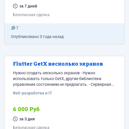
источник клиентов, повышение лояльности
клиентов) Цель: Сделать короткое видео, где
за 7 дней
потенциальный клиент поймет, что мы предлагаем и
Безопасная сделка
как это работает. Идей особо нет. Но...
7
Опубликовано
3 года назад
Flutter GetX несколько экранов
Нужно создать несколько экранов - Нужно
использовать только GetX, другие библиотеки
управления состоянием не предлагать. - Серверная
часть реализована - скину методы или предоставлю
Веб-разработка и IT
коллекцию Postman - Дизайн делать не нужно,
только экраны и логику. Инструкцию по API скину.
Вопрос от спама: 2 + 3 = ? Если есть примеры с
6 000 Руб
использованием GetX на github, то скидывайте
пример. ссылка на figma:
за 3 дня
https://www.figma.com/file/VnfOziYCiUS92Y2s6pOFWJ/JL-
Безопасная сделка