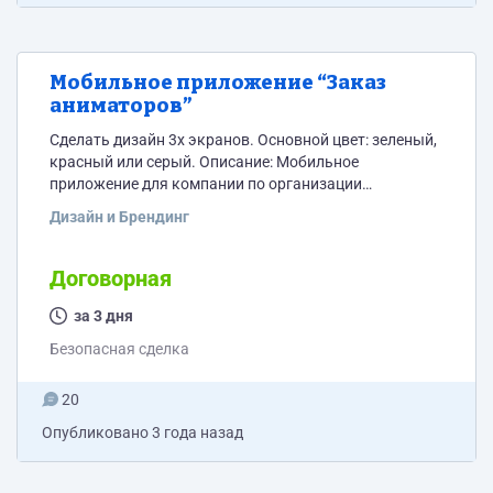
Мобильное приложение “Заказ
аниматоров”
Сделать дизайн 3х экранов. Основной цвет: зеленый,
красный или серый. Описание: Мобильное
приложение для компании по организации
праздников. Пользователи могут зайти и выбрать
Дизайн и Брендинг
нужную развлекательную программу. Например:
Программа за 10 тыс. рублей и добавить в корзину.
Нужно только 3 экрана, так же прикрепляю все
Договорная
экраны для понимания. Сроки и цену предлагайте,
рассмотрим все варианты. Вопрос от спама: 2+4=?
за 3 дня
Безопасная сделка
20
Опубликовано
3 года назад