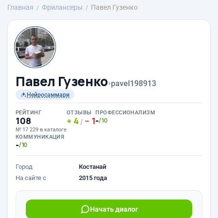
Главная
Фрилансеры
Павел Гузенко
Павел Гузенко
›
pavel198913
Нейросаммари
РЕЙТИНГ
ОТЗЫВЫ
ПРОФЕССИОНАЛИЗМ
108
4
1
-
/10
/
№ 17 229 в каталоге
КОММУНИКАЦИЯ
-
/10
Город
Костанай
На сайте с
2015 года
Начать диалог