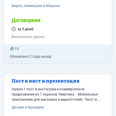
по порядку Ссылка на первое видео:
Видео, Анимация и Моушен
https://disk.yandex.ru/d/__RyTmJctcUSpQ Защита от
спама - сколько будет 2 + 4 = ?
Договорная
за 5 дней
Безопасная сделка
13
Обновлено
2 года назад
Пост в инст и презентация
Нужен 1 пост в инстаграм и коммерческое
предложение из 7 экранов Тематика: - Мобильные
приложения для магазина и маркетплейс. Текст и
фото экранов приложения скину. Сколько будет 2 +
Дизайн и Брендинг
3= ? Защита от спама