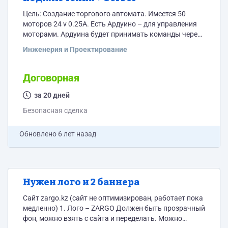
Цель: Создание торгового автомата. Имеется 50
моторов 24 v 0.25A. Есть Ардуино – для управления
моторами. Ардуина будет принимать команды через
сериал порт (com порт). Так же будут 2 датчика
Инженерия и Проектирование
температуры воздуха. Общая схема работы Клиент
указывает на экране терминала продукт ->
оплачивает -> программа обрабатывает запрос и
Договорная
посылает команду Ардуине -> Ардуина посылает
команду на пин -> на данном пине подключена плата
за 20 дней
расширения...
Безопасная сделка
Обновлено
6 лет назад
Нужен лого и 2 баннера
Сайт zargo.kz (сайт не оптимизирован, работает пока
медленно) 1. Лого – ZARGO Должен быть прозрачный
фон, можно взять с сайта и переделать. Можно