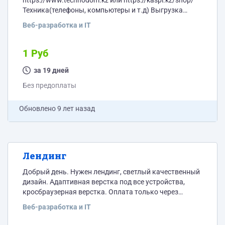
https://www.technodom.kz или https://kaspi.kz/shop/
Техника(телефоны, компьютеры и т.д) Выгрузка
обязательно в БД MSSQL - только в нее Нужна Мини
Веб-разработка и IT
Админ панель для управления + сам парсер который
будет качать по расписанию. ТЗ скину кого выберу.
Сейчас нужна цена и сроки выполнения.
1 Руб
за 19 дней
Без предоплаты
Обновлено
9 лет назад
Лендинг
Добрый день. Нужен лендинг, светлый качественный
дизайн. Адаптивная верстка под все устройства,
кросбраузерная верстка. Оплата только через
безопасную сделку. (бюджет ограничен 6000 это с
Веб-разработка и IT
коммисией за безопасную сделку) CMS вордпрес В
сайте 2 блока с табами - фото подготовлены для