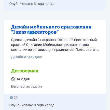
Опубликовано
3 года назад
Дизайн мобильного приложения
"Заказ аниматоров"
Сделать дизайн 2х экранов. Основной цвет: зеленый,
красный Описание: Мобильное приложение для
компании по организации праздников. Пользователи
могут зайти и выбрать нужную развлекательную
Дизайн и Брендинг
программу. Например: Программа за 10 тыс. рублей и
добавить в корзину. Нужно только 2 экрана, так же
прикрепляю все экраны для понимания. Сроки и цену
Договорная
предлагайте, рассмотрим все варианты. Вопрос от
спама: 2+4=? Мобильное приложение будет строится
за 2 дня
на flutter, будем переделывать...
Безопасная сделка
29
Опубликовано
3 года назад