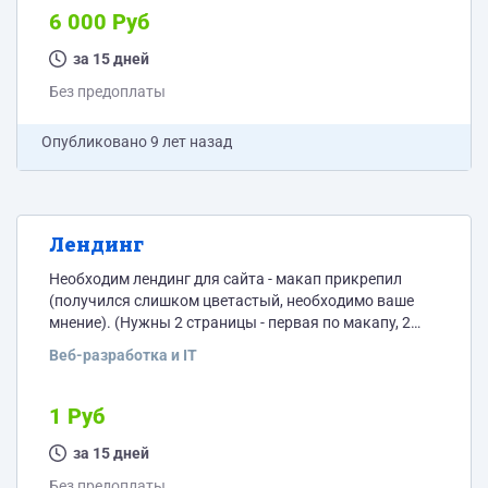
табов.
6 000 Руб
за 15 дней
Без предоплаты
Опубликовано
9 лет назад
Лендинг
Необходим лендинг для сайта - макап прикрепил
(получился слишком цветастый, необходимо ваше
мнение). (Нужны 2 страницы - первая по макапу, 2
пустая(шапка тело и футер + выпадающий список как
Веб-разработка и IT
пример (там просто)) ) Прошу писать сроки и цены -
без них не рассматриваю заявки. И CMS на которой
верстаете. Работаю по безопасной сделки. По всем
1 Руб
вопросам отвечу, инфа для сайт подготовлена.
за 15 дней
Без предоплаты