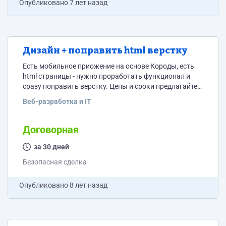
Опубликовано
7 лет назад
Дизайн + поправить html верстку
Есть мобильное приожение на основе Короды, есть
html страницы - нужно проработать функционал и
сразу поправить верстку. Цены и сроки предлагайте.
Подробное ТЗ в личку, тому кого выберу. Исходники
Веб-разработка и IT
так же в личку. (html css + библиотеки) - ничего
сложно Примерный дизайн должен быть таким -
https://zapis.kz/ там есть моб. приложение цвета -
Договорная
черный, зеленый, белый ПО которое нужно
переделать, скрины:
за 30 дней
https://yadi.sk/i/ZUskUJwsoyq3hw
Безопасная сделка
https://yadi.sk/i/iBFg-dWGvDmC1g
https://yadi.sk/i/cFG7iPnhPXdGVQ...
Опубликовано
8 лет назад