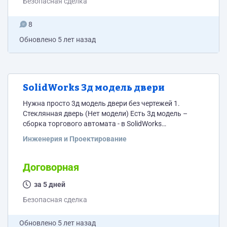
Безопасная сделка
8
Обновлено
5 лет назад
SolidWorks 3д модель двери
Нужна просто 3д модель двери без чертежей 1.
Стеклянная дверь (Нет модели) Есть 3д модель –
сборка торгового автомата - в SolidWorks
(https://yadi.sk/i/SJohJlfVCG_3xg) Нужно с нуля
Инженерия и Проектирование
создать стеклянную дверь. Сделать визуализацию
открывания (Что бы было понятно – что нет
пересечений при открываниях) Дверь должна быть
Договорная
цельная: Пример 1: https://yadi.sk/i/9b6sCaLIvRgANg
Пример 2: https://yadi.sk/i/-T12LZ9g5A7n5w Пример 3:
за 5 дней
https://yadi.sk/i/-_yZRRpA-GPH_A - Лоток - убрать
Безопасная сделка
переднюю стенку лотка и сделать...
Обновлено
5 лет назад