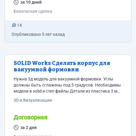
за 10 дней
Безопасная сделка
14
Опубликовано
5 лет назад
SOLID Works Сделать корпус для
вакуумной формовки
Нужна 3д модель для вакуумной формовки. Углы
должны быть сглажены под 5 градусов. Необходимы
модели в solid и степ файлы Детали из пластика 3 мм
2 детали: - Корпус (вид сверху и сбоку) размеры
3D и Визуализация
корпуса https://yadi.sk/i/PH0KtKaUOFNv_g - Крышка
(степ файл) по ширине - должна совпадать с
основным корпусом 168,75 мм по длине - 115 мм (от
Договорная
левого края - https://yadi.sk/i/AogoC2Kk2u556Q)
Убрать - https://yadi.sk/i/h--iT_JK7jccMg (не...
за 2 дня