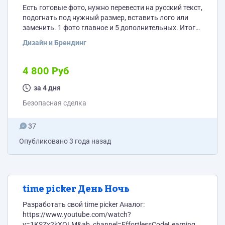
Есть готовые фото, нужно перевести на русский текст,
подогнать под нужный размер, вставить лого или
заменить. 1 фото главное и 5 дополнительных. Итого
32 позиции пока, будет больше. Работа не сложная,
Дизайн и Брендинг
придумывать дизайн не нужно, просто переделать
текущие фото. Оцениваю примерно в 150 руб за
позицию = 4800 руб. Только безопасная сделка
4 800 Руб
Вопрос от спама. Сколько будет 2 + 2 = ?
за 4 дня
Безопасная сделка
37
Опубликовано
3 года назад
time picker День Ночь
Разработать свой time picker Аналог:
https://www.youtube.com/watch?
v=1KSZx2kXOLM&ab_channel=EffortlessCodeLearning