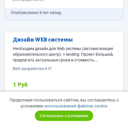
Опубликовано
9 лет назад
Дизайн WEB системы
Необходим дизайн для Web системы (автоматизация
образовательного центр). + landing. Проект большой,
предлагать актуальные сроки и стоимость.
Необходимо ваше портфолио.
Веб-разработка и IT
http://test.supernova.rocketstudy.kz/ логин test@mail.ru
пароль 111111 Нужен качественный и современный
дизайн
1 Руб
за 30 дней
Продолжая пользоваться сайтом, вы соглашаетесь с
По договоренности
условиями
использования файлов cookie
Соглашаюсь с условиями
Опубликовано
9 лет назад