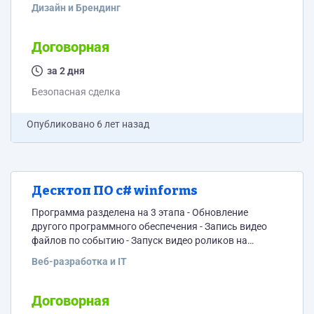
предложить варианты по лучше. 2. Баннер Нужно 2
Дизайн и Брендинг
баннера, из категории инструменты. Размер
1920*400. Нужно по 2 варианта (с надписью и без) -
1ый “Более 100 000 товаров на zargo.kz” - 2ой
Договорная
“Оригинальные подарки на zargo.kz” пример -
за 2 дня
https://yadi.sk/d/e0eI3UJL-zQ-sg (в категории...
Безопасная сделка
Опубликовано
6 лет назад
Десктоп ПО c# winforms
Программа разделена на 3 этапа - Обновление
другого программного обеспечения - Запись видео
файлов по событию - Запуск видео роликов на
втором экране 1. Обновление 1. Автозапуск 2.
Веб-разработка и IT
открывает порт (Serial port) 3. Слушает порт, если
приходит команда просмотра обновления -
скачивает файлы по API (сохраняет в свою
Договорная
директорию), и отвечает на порт были ли скачены