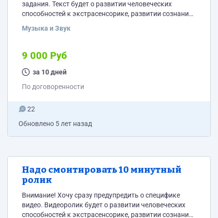
задания. Текст будет о развитии человеческих
способностей к экстрасенсорике, развитии сознания
и духа. Если такая тематика не идет в разрез с
Музыка и Звук
вашими религиозными или личными убеждениями и
вы готовы взяться за заказ то можете оставлять
заявку. Надо прочитать текст который мы потом
9 000 Руб
сами смонтируем с видео. Хронометраж около 10
минут. Текст надо прочитать красиво, так что бы
за 10 дней
было...
По договоренности
22
Обновлено
5 лет назад
Надо смонтировать 10 минутный
ролик
Внимание! Хочу сразу предупредить о специфике
видео. Видеоролик будет о развитии человеческих
способностей к экстрасенсорике, развитии сознания