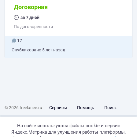
Текста не много, всего 8884 символа, что составляет
Договорная
около 5 стандартных (1800 символов) переводческих
страниц. Оплата 450 руб\страница.
за 7 дней
По договоренности
17
Опубликовано
5 лет назад
© 2026 freelance.ru
Сервисы
Помощь
Поиск
Правила
Оферта
Политика конфиденциальности
На сайте используются файлы cookie и сервис
Яндекс.Метрика для улучшения работы платформы,
Дисклеймер о ЗоЗПП
Отказ от ответственности