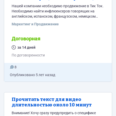
у себя рекламные посты
Нашей компании необходимо продвижение в Тик Ток.
Необходимо найти инфлюенсеров говорящих на
английском, испанском, французском, немецком
языках для предложения им размещения платной
Маркетинг и Продвижение
рекламы нашей компании на их Тик Ток каналах. Мы
платим блогерам за размещение рекламы - вы
получается комиссию за посредничество.
Договорная
за 14 дней
По договоренности
8
Опубликовано
5 лет назад
Прочитать текст для видео
длительностью около 10 минут
Внимание! Хочу сразу предупредить о специфике