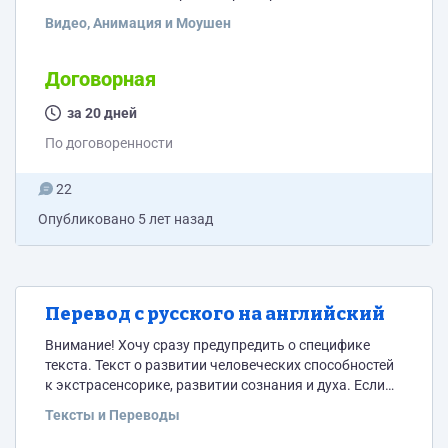
и духа. Если такая тематика не идет в разрез с
Видео, Анимация и Моушен
вашими религиозными или личными убеждениями и
вы готовы взяться за заказ то можете оставлять
заявку. У нас есть несколько своих коротких роликов
Договорная
а так же фото, остальное надо взять со стоков, часть
видео с бесплатных стоков я...
за 20 дней
По договоренности
22
Опубликовано
5 лет назад
Перевод с русского на английский
Внимание! Хочу сразу предупредить о специфике
текста. Текст о развитии человеческих способностей
к экстрасенсорике, развитии сознания и духа. Если
такая тематика не идет в разрез с вашими
Тексты и Переводы
религиозными или личными убеждениями и вы
готовы взяться за заказ то можете оставлять заявку.