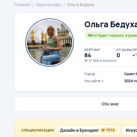
Главная
Фрилансеры
Ольга Бедуха
Ольга Бедух
Всё будет хорошо, я узн
РЕЙТИНГ
ОТЗЫВЫ
П
84
0
-
/
№ 27 868 в каталоге
Город
Санкт-
На сайте с
2024 г
Обо мне
Дизайн и Брендинг
Иску
№ 7975
СПЕЦИАЛИЗАЦИИ