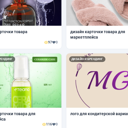
рточки товара
дизайн карточки товара для
маркетплейса
97
0
РЕНДИНГ
ДИЗАЙН И БРЕНДИНГ
рточки товара для
лого для кондитерской вариа
йса
116
0