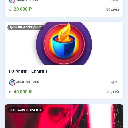
20 000 ₽
от
20 дней
ДИЗАЙН И БРЕНДИНГ
ГОРЯЧИЙ НЕЙМИНГ
Иван Кузьмин
41
40 000 ₽
от
10 дней
Назад
Впер
ВЕБ-РАЗРАБОТКА И IT