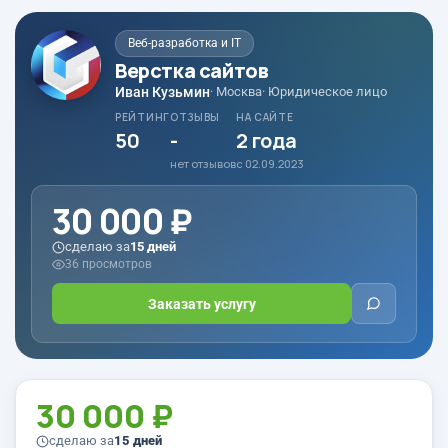
Веб-разработка и IT
Верстка сайтов
Иван Кузьмин
· Москва
· Юридическое лицо
РЕЙТИНГ
ОТЗЫВЫ
НА САЙТЕ
50
-
2 года
нет отзывов
с 02.09.2023
30 000 ₽
сделаю за
15 дней
36 просмотров
Заказать услугу
30 000 ₽
сделаю за
15 дней