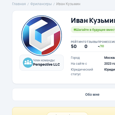
Главная
Фрилансеры
Иван Кузьмин
Иван Кузьми
Шагайте в будущее вмест
РЕЙТИНГ
ОТЗЫВЫ
ПРОФЕССИ
50
0
-
/10
Город
Москв
Член команды:
На сайте с
2023 г
Perspective LLC
Юридический
Юриди
статус
Обо мне