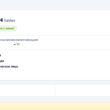
н
›
fanlev
е с нами!
ОНАЛИЗМ
КОММУНИКАЦИЯ
-
/10
а
ода
ческое лицо