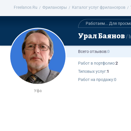
Freelance.Ru
Фрилансеры
Каталог услуг фрилансеров
Работаем... Для просм
Урал Баянов
Всего отзывов:
0
Работ в портфолио:
2
Типовых услуг:
1
Работ на продажу:
0
Уфа