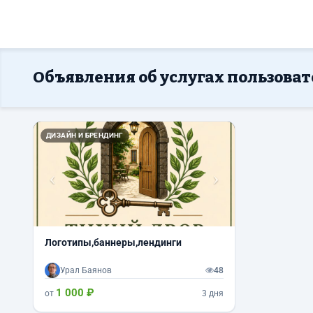
Объявления об услугах пользоват
Назад
Вперед
ДИЗАЙН И БРЕНДИНГ
Логотипы,баннеры,лендинги
Урал Баянов
48
1 000 ₽
от
3 дня