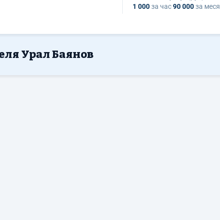
1 000
за час
90 000
за мес
еля Урал Баянов